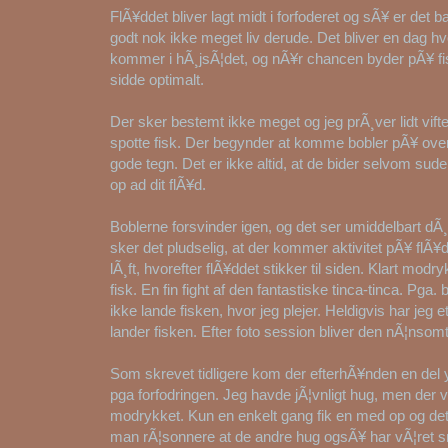
FlÃ¥ddet bliver lagt midt i forfoderet og sÃ¥ er det b
godt nok ikke meget liv derude. Det bliver en dag 
kommer i hÃ¸jsÃ¦det, og nÃ¥r chancen byder pÃ¥ fi
sidde optimalt.
Der sker bestemt ikke meget og jeg prÃ¸ver lidt vift
spotte fisk. Der begynder at komme bobler pÃ¥ over
gode tegn. Det er ikke altid, at de bider selvom suder
op ad dit flÃ¥d.
Boblerne forsvinder igen, og det ser umiddelbart dÃ
sker det pludselig, at der kommer aktivitet pÃ¥ flÃ¥
lÃ¸ft, hvorefter flÃ¥ddet stikker til siden. Klart modr
fisk. En fin fight af den fantastiske tinca-tinca. Pga
ikke lande fisken, hvor jeg plejer. Heldigvis har jeg e
lander fisken. Efter foto session bliver den nÃ¦nsom
Som skrevet tidligere kom der efterhÃ¥nden en del
pga forfodringen. Jeg havde jÃ¦vnligt hug, men der v
modrykket. Kun en enkelt gang fik en med op og det
man rÃ¦sonnere at de andre hug ogsÃ¥ har vÃ¦ret s