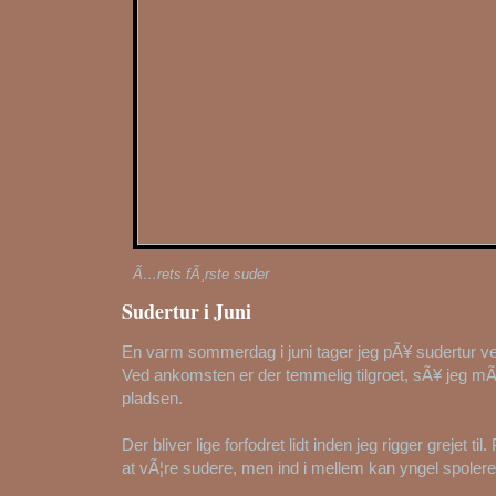
Ã…rets fÃ¸rste suder
Sudertur i Juni
En varm sommerdag i juni tager jeg pÃ¥ sudertur v
Ved ankomsten er der temmelig tilgroet, sÃ¥ jeg mÃ
pladsen.
Der bliver lige forfodret lidt inden jeg rigger grejet ti
at vÃ¦re sudere, men ind i mellem kan yngel spolere 