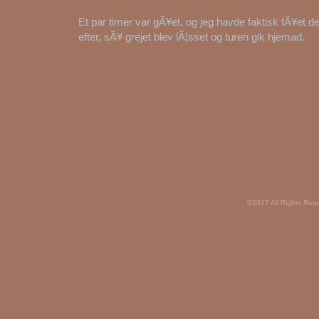
Et par timer var gÃ¥et, og jeg havde faktisk fÃ¥et 
efter, sÃ¥ grejet blev lÃ¦sset og turen gik hjemad.
©2017 All Rights Res